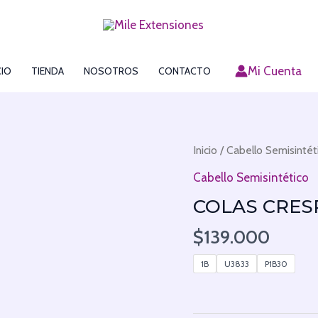
Mi Cuenta
CIO
TIENDA
NOSOTROS
CONTACTO
Colas
Inicio
/
Cabello Semisintét
crespas
Cabello Semisintético
semisintéticas
COLAS CRES
cantidad
$
139.000
1B
U3833
P1B30