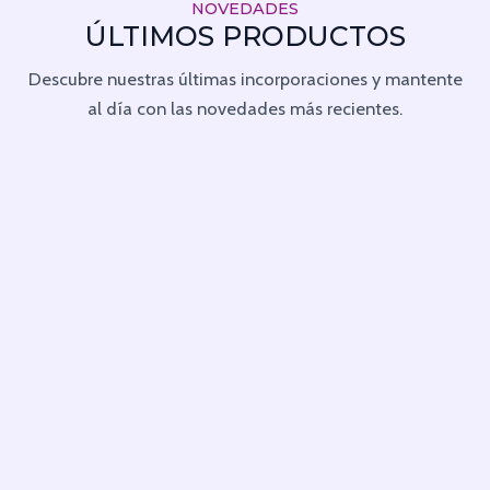
NOVEDADES
ÚLTIMOS PRODUCTOS
Descubre nuestras últimas incorporaciones y mantente
al día con las novedades más recientes.
Proceso Capilar
TOPPÍK FIBRA
Productos para el Cabello
CAPILAR
SECADOR ALIZZ
PROFESIONAL 3300
$
59.000
$
174.500
Negro
Castaño Claro
Castaño Medio
Castaño Oscuro
Rojizo
Rubio Claro