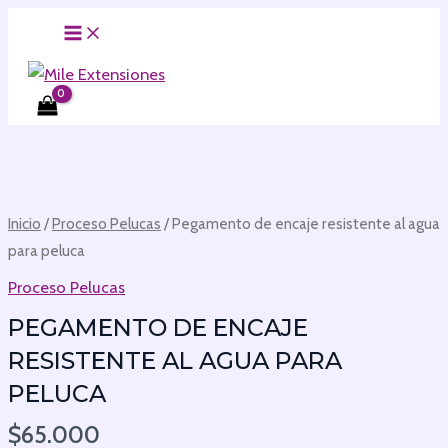
MAIN
Ir
MENU
al
contenido
Pegamento
de
encaje
Inicio
/
Proceso Pelucas
/ Pegamento de encaje resistente al agua
resistente
para peluca
al
Proceso Pelucas
agua
PEGAMENTO DE ENCAJE
para
peluca
RESISTENTE AL AGUA PARA
cantidad
PELUCA
$
65.000