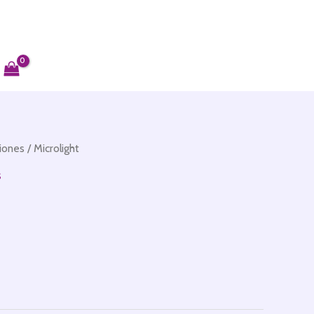
iones
/ Microlight
s