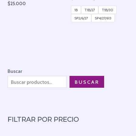
$
25.000
1B
T1B/27
T1B/30
SP2/6/27
SP4/27/613
Buscar
BUSCAR
FILTRAR POR PRECIO